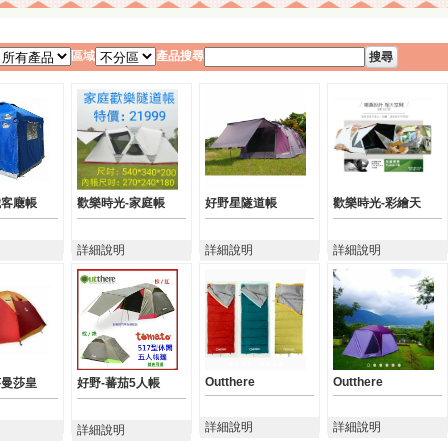
區域
產品搜尋
鐵客廰帳
歡樂時光-家庭帳
好野星隧道帳
歡樂時光-彩繪天
詳細說明
詳細說明
詳細說明
Outthere
Outthere
莎曼莎皇
好野-蕃茄5人帳
詳細說明
詳細說明
詳細說明