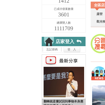
1412
全區店
已成功發案數量
3601
露營
觀光
總瀏覽人數
1111709
店家登入
忘記密碼
翻轉就是嘗試回到事物本身應