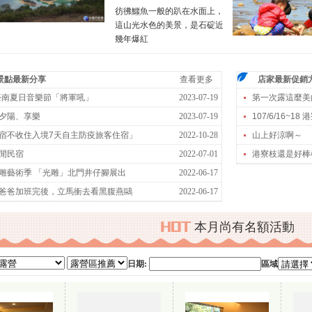
彷彿鱷魚一般的趴在水面上，
這山光水色的美景，是石碇近
幾年爆紅
景點最新分享
查看更多
店家最新促銷
3臺南夏日音樂節「將軍吼」
2023-07-19
第一次露這麼美
夕陽、享樂
2023-07-19
107/6/16~18 
宿不收住入境7天自主防疫旅客住宿」
2022-10-28
山上好涼啊～
閒民宿
2022-07-01
港寮枝還是好棒
雕藝術季 「光雕」北門井仔腳展出
2022-06-17
爸爸加班完後，立馬衝去看黑腹燕鷗
2022-06-17
本月尚有名額活動
日期:
區域