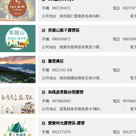
手機
0937291672
電話
0921707
公司地址
南投縣仁愛鄉原名路66附...
電
美腿山親子露營區
手機
0901058872
電話
0901058
公司地址
桃園市復興區長興里11鄰...
電
騰雲農莊
手機
0923 012 438
電話
公司地址
南投縣國姓鄉長石巷42號...
電
烏嘎彥景觀休閒露營
手機
0970682603
電話
0970682
公司地址
苗栗縣泰安鄉高熊卡3鄰6...
電
愛聚時光露營區-露營
手機
0912175370
電話
0912175