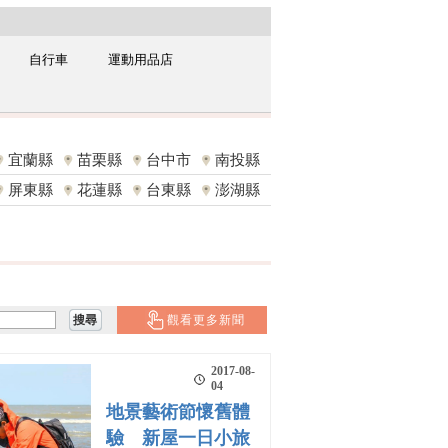
自行車
運動用品店
宜蘭縣
苗栗縣
台中市
南投縣
屏東縣
花蓮縣
台東縣
澎湖縣
觀看更多新聞
2017-08-
04
地景藝術節懷舊體
驗 新屋一日小旅