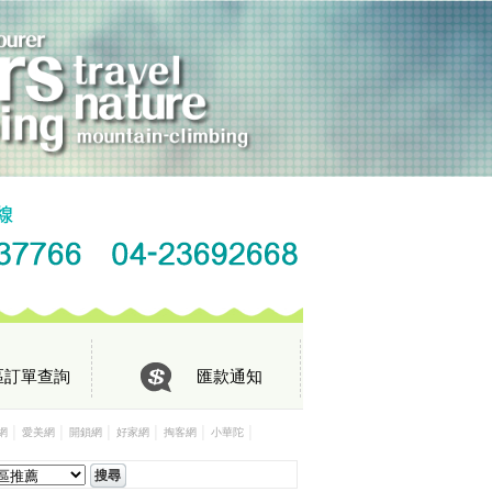
區訂單查詢
匯款通知
│
│
│
│
│
│
網
愛美網
開鎖網
好家網
掏客網
小華陀