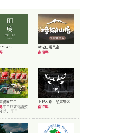
75 & 5
樟湖山居民宿
縣
南投縣
露營區訂位
上野左岸生態露營區
縣
平日只要電話預
南投縣
可以了.平日