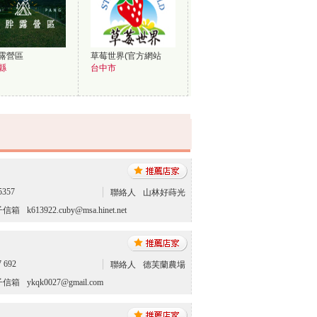
露營區
草莓世界(官方網站
縣
台中市
5357
聯絡人
山林好蒔光
子信箱
k613922.cuby@msa.hinet.net
7 692
聯絡人
德芙蘭農場
子信箱
ykqk0027@gmail.com