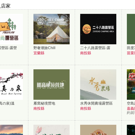
入店家
營區-露營
野奢潮旅Chill
二十八路露營區-露
田度3
宜蘭縣
南投縣
苗栗
真の泉)溫
雁窩秘境營地
水秀休閒農場露營區
空島
南投縣
南投縣
嘉義
約就