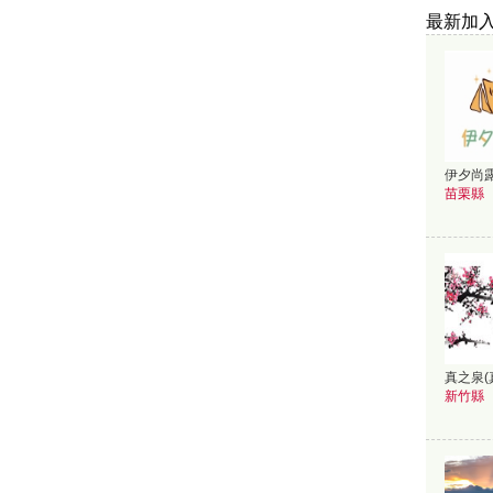
最新加
伊夕尚露
苗栗縣
真之泉(
新竹縣