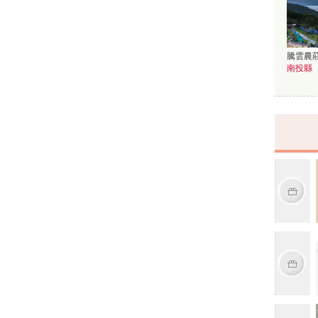
騰雲農
南投縣