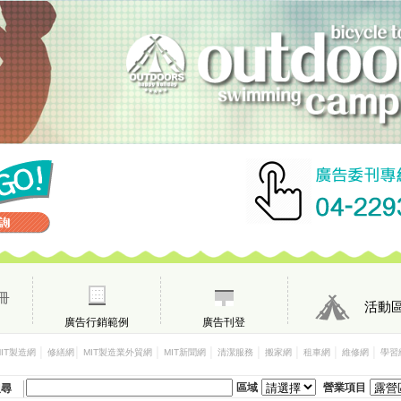
冊
活動
廣告行銷範例
廣告刊登
│
│
│
│
│
│
│
│
MIT製造網
修繕網
MIT製造業外貿網
MIT新聞網
清潔服務
搬家網
租車網
維修網
學習
區域
營業項目
搜尋