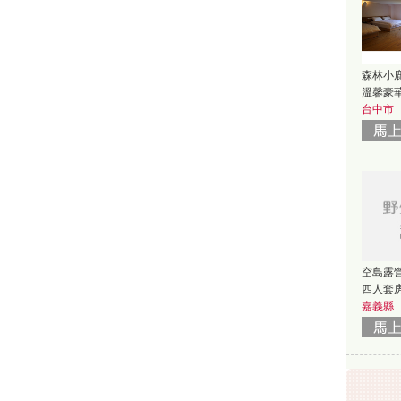
森林小鹿
溫馨豪
台中市
空島露
四人套房
嘉義縣