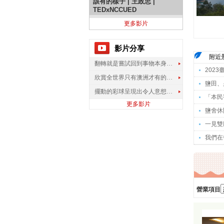
該有的樣子 | 王政忠 |
TEDxNCCUED
更多影片
影片分享
附近
翻轉就是嘗試回到事物本身應該有的樣子 | 王政忠 | TEDxNCCUED
202
欣賞全世界只有澳洲才有的孔雀蜘蛛
鹽田、
擺動的彩球呈現出令人意想不到的視覺效果
「本民
更多影片
鹽舍休
一見雙
我們在
營業項目