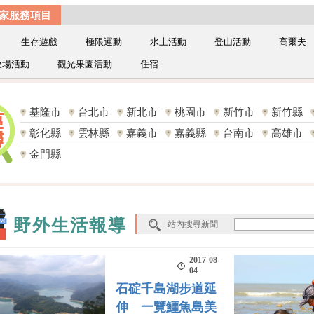
家服務項目
生存遊戲
極限運動
水上活動
登山活動
高爾夫
牧場活動
觀光果園活動
住宿
基隆市
台北市
新北市
桃園市
新竹市
新竹縣
彰化縣
雲林縣
嘉義市
嘉義縣
台南市
高雄市
金門縣
野外生活報導
站內搜尋新聞
2017-08-
04
石碇千島湖步道延
伸 一覽鱷魚島美