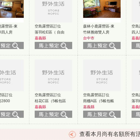
露營區-東
空島露營區訂位
森林小鹿露營區-東
空島
華四人房
落羽松E區（ 自由
竹林雅緻雙人房
四人
嘉義縣
台中市
嘉義
營區訂位
空島露營區訂位
空島露營區訂位
空島
2800
桂花C區（5帳包區
雨棚A區（5帳包帳
落羽
嘉義縣
嘉義縣
嘉義
查看本月尚有名額所有