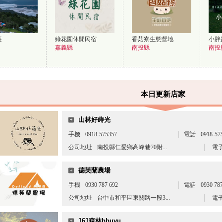
莊
綠花園休閒民宿
香菇寮生態營地
小胖
嘉義縣
南投縣
南投
本日更新店家
山林好蒔光
手機
0918-575357
電話
0918-57
公司地址
南投縣仁愛鄉高峰巷70附...
電
德芙蘭農場
手機
0930 787 692
電話
0930 78
公司地址
台中市和平區東關路一段3...
電
161森林bbuyu