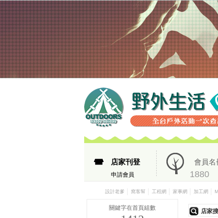
店家刊登
會員名
1880
申請會員
│
│
│
│
│
設計老爹
窩客幫
工程網
家事網
加工網
關鍵字在首頁組數
店家