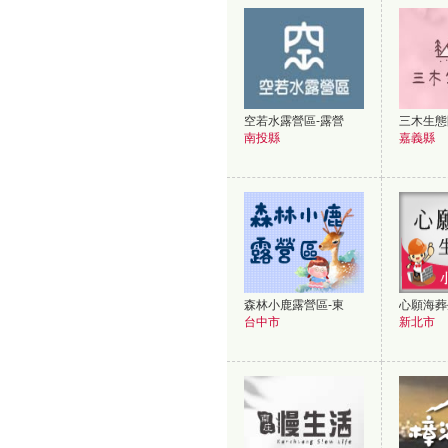
空若水露營區-露營
三木生態
南投縣
嘉義縣
森林小鹿露營區-東
心願海葬
台中市
新北市