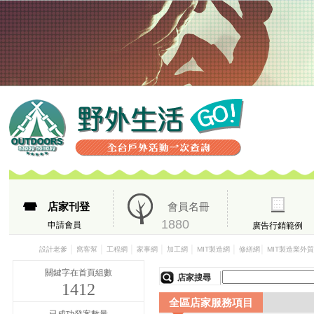
店家刊登
會員名冊
1880
申請會員
廣告行銷範例
│
│
│
│
│
│
│
設計老爹
窩客幫
工程網
家事網
加工網
MIT製造網
修繕網
MIT製造業外
關鍵字在首頁組數
店家搜尋
1412
全區店家服務項目
已成功發案數量