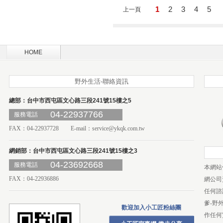
1
2
3
4
5
上一頁
HOME
野外生活-聯絡資訊
總部：台中市西屯區文心路三段241號15樓之5
04-22937766
服務電話
FAX：04-22937728 E-mail：
service@ykqk.com.tw
網銷部：台中市西屯區文心路三段241號15樓之3
04-23692668
服務電話
本網站
FAX：04-22936886
網公司
任何諮
爹-野
歡迎加入小工匠粉絲團
作任何