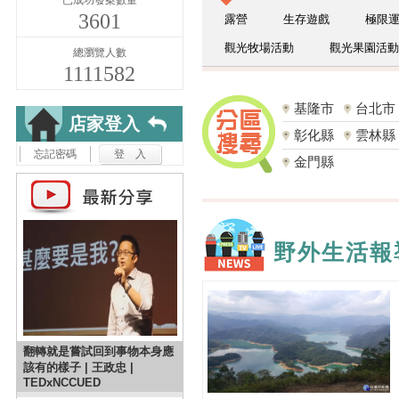
3601
露營
生存遊戲
極限
觀光牧場活動
觀光果園活動
總瀏覽人數
1111582
基隆市
台北市
店家登入
彰化縣
雲林縣
忘記密碼
金門縣
野外生活報
翻轉就是嘗試回到事物本身應
該有的樣子 | 王政忠 |
TEDxNCCUED