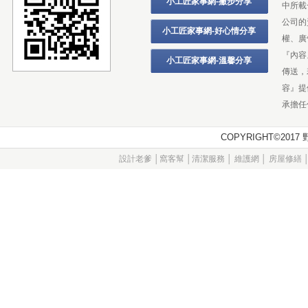
小工匠家事網-撇步分享
中所載
公司的
小工匠家事網-好心情分享
權、廣
『內容
小工匠家事網-溫馨分享
傳送，
容』提
承擔任
COPYRIGHT©20
設計老爹
│
窩客幫
│
清潔服務
│
維護網
│
房屋修繕