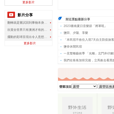
更多影片
影片分享
附近景點最新分享
翻轉就是嘗試回到事物本身應該有的樣子 | 王政忠 | TEDxNCCUED
2023臺南夏日音樂節「將軍吼」
欣賞全世界只有澳洲才有的孔雀蜘蛛
鹽田、夕陽、享樂
擺動的彩球呈現出令人意想不到的視覺效果
「本民宿不收住入境7天自主防疫旅
更多影片
鹽舍休閒民宿
一見雙雕藝術季 「光雕」北門井仔腳
我們在爸爸加班完後，立馬衝去看黑
營業項目