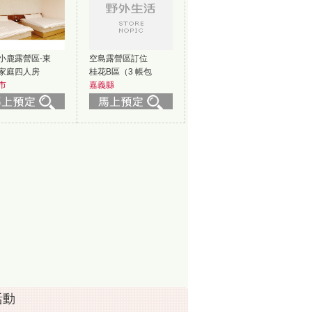
小鹿露營區-東
空島露營區訂位
家庭四人房
桂花B區（3 帳包
市
嘉義縣
活動