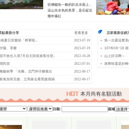
彷彿鱷魚一般的趴在水面上，
這山光水色的美景，是石碇近
幾年爆紅
景點最新分享
查看更多
店家最新促銷
3臺南夏日音樂節「將軍吼」
2023-07-19
第一次露這麼美
夕陽、享樂
2023-07-19
107/6/16~18 
宿不收住入境7天自主防疫旅客住宿」
2022-10-28
山上好涼啊～
閒民宿
2022-07-01
港寮枝還是好棒
雕藝術季 「光雕」北門井仔腳展出
2022-06-17
爸爸加班完後，立馬衝去看黑腹燕鷗
2022-06-17
本月尚有名額活動
日期:
區域