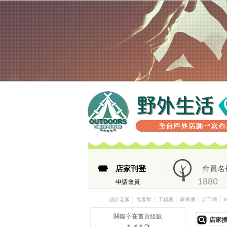
店家刊登
會員名
1880
申請會員
│
│
│
│
│
設計老爹
窩客幫
工程網
家事網
加工網
關鍵字在首頁組數
店家