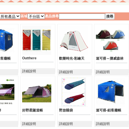
區域
產品搜尋
Outthere
鐵客廰帳
歡樂時光-彩繪天
速可搭～挪威森林
詳細說明
詳細說明
詳細說明
好
好野星隧道帳
野放睡袋
速可搭-鋁客廰帳
詳細說明
詳細說明
詳細說明