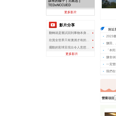
該有的樣子 | 王政忠 |
TEDxNCCUED
更多影片
影片分享
附近
翻轉就是嘗試回到事物本身應該有的樣子 | 王政忠 | TEDxNCCUED
202
欣賞全世界只有澳洲才有的孔雀蜘蛛
鹽田、
擺動的彩球呈現出令人意想不到的視覺效果
「本民
更多影片
鹽舍休
一見雙
我們在
營業項目