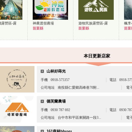
露營區-露
神農渡假農場
遊牧民族露營區-露
楓李
苗栗縣
苗栗縣
苗栗
本日更新店家
山林好蒔光
手機
0918-575357
電話
0918-57
公司地址
南投縣仁愛鄉高峰巷70附...
電
德芙蘭農場
手機
0930 787 692
電話
0930 78
公司地址
台中市和平區東關路一段3...
電
161森林bbuyu