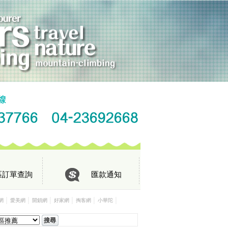
區訂單查詢
匯款通知
│
│
│
│
│
│
網
愛美網
開鎖網
好家網
掏客網
小華陀