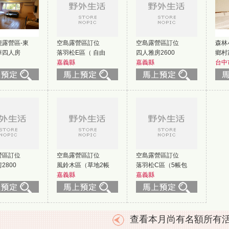
露營區-東
空島露營區訂位
空島露營區訂位
森林
華四人房
落羽松E區（ 自由
四人雅房2600
鄉村
嘉義縣
嘉義縣
台中
營區訂位
空島露營區訂位
空島露營區訂位
2800
風鈴木區（草地2帳
落羽松C區（5帳包
嘉義縣
嘉義縣
查看本月尚有名額所有