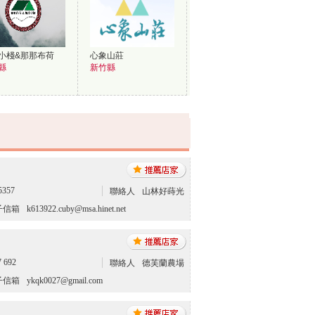
小棧&那那布荷
心象山莊
縣
新竹縣
5357
聯絡人
山林好蒔光
子信箱
k613922.cuby@msa.hinet.net
7 692
聯絡人
德芙蘭農場
子信箱
ykqk0027@gmail.com