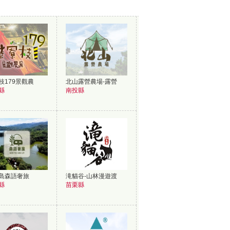
枝179景觀農
北山露營農場-露營
縣
南投縣
島森語奢旅
滝貓谷-山林漫遊渡
縣
苗栗縣