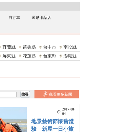
自行車
運動用品店
宜蘭縣
苗栗縣
台中市
南投縣
屏東縣
花蓮縣
台東縣
澎湖縣
觀看更多新聞
2017-08-
04
地景藝術節懷舊體
驗 新屋一日小旅