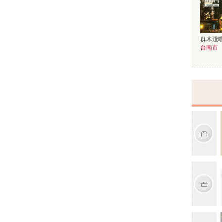
群木淺嚐
台南市