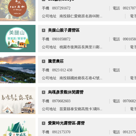
手機
0937291672
電話
0921707
公司地址
南投縣仁愛鄉原名路66附...
電
美腿山親子露營區
手機
0901058872
電話
0901058
公司地址
桃園市復興區長興里11鄰...
電
騰雲農莊
手機
0923 012 438
電話
公司地址
南投縣國姓鄉長石巷42號...
電
烏嘎彥景觀休閒露營
手機
0970682603
電話
0970682
公司地址
苗栗縣泰安鄉高熊卡3鄰6...
電
愛聚時光露營區-露營
手機
0912175370
電話
0912175