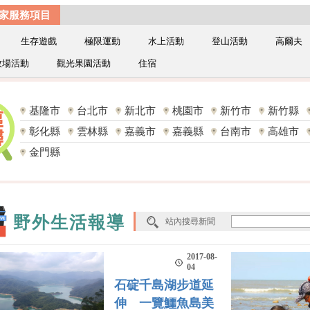
家服務項目
生存遊戲
極限運動
水上活動
登山活動
高爾夫
牧場活動
觀光果園活動
住宿
基隆市
台北市
新北市
桃園市
新竹市
新竹縣
彰化縣
雲林縣
嘉義市
嘉義縣
台南市
高雄市
金門縣
野外生活報導
站內搜尋新聞
2017-08-
04
石碇千島湖步道延
伸 一覽鱷魚島美