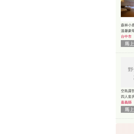
森林小鹿
溫馨豪
台中市
空島露
四人套房
嘉義縣