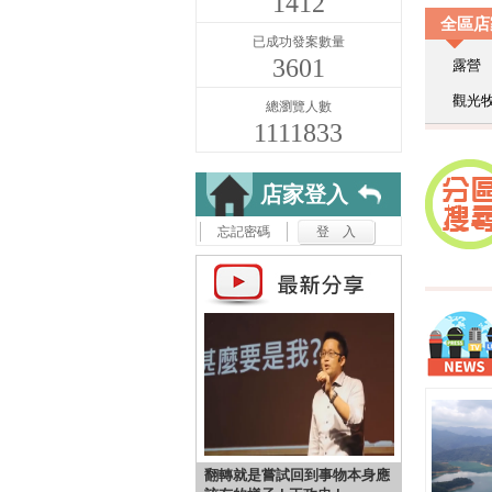
1412
全區店
已成功發案數量
3601
露營
觀光
總瀏覽人數
1111833
店家登入
忘記密碼
翻轉就是嘗試回到事物本身應