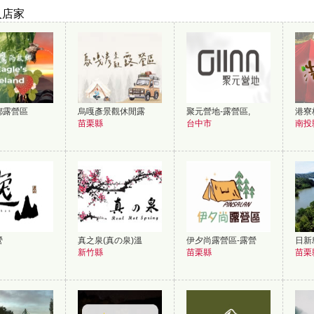
入店家
鄉露營區
烏嘎彥景觀休閒露
聚元營地-露營區,
港寮
苗栗縣
台中市
南投
營
真之泉(真の泉)溫
伊夕尚露營區-露營
日新
新竹縣
苗栗縣
苗栗