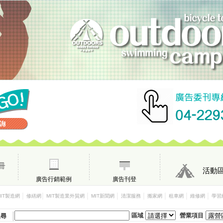
冊
活動
廣告行銷範例
廣告刊登
│
│
│
│
│
│
│
│
MIT製造網
修繕網
MIT製造業外貿網
MIT新聞網
清潔服務
搬家網
租車網
維修網
學習
區域
營業項目
搜尋